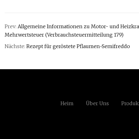
Prev:
Allgemeine Informationen zu Motor- und Heizkr
Mehrwertsteuer (Verbrauchsteuermitteilung 179)
Nächste:
Rezept für geröstete Pflaumen-Semifreddo
Heim
Über Uns
Produk